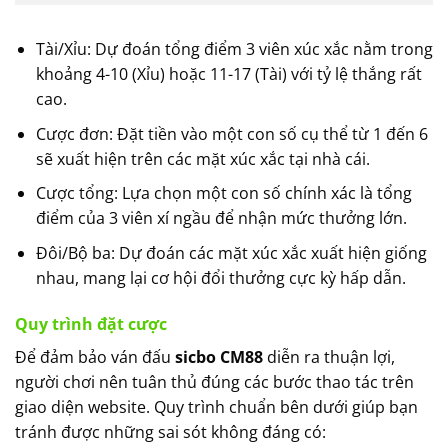
Tài/Xỉu: Dự đoán tổng điểm 3 viên xúc xắc nằm trong
khoảng 4-10 (Xỉu) hoặc 11-17 (Tài) với tỷ lệ thắng rất
cao.
Cược đơn: Đặt tiền vào một con số cụ thể từ 1 đến 6
sẽ xuất hiện trên các mặt xúc xắc tại nhà cái.
Cược tổng: Lựa chọn một con số chính xác là tổng
điểm của 3 viên xí ngầu để nhận mức thưởng lớn.
Đôi/Bộ ba: Dự đoán các mặt xúc xắc xuất hiện giống
nhau, mang lại cơ hội đổi thưởng cực kỳ hấp dẫn.
Quy trình đặt cược
Để đảm bảo ván đấu
sicbo CM88
diễn ra thuận lợi,
người chơi nên tuân thủ đúng các bước thao tác trên
giao diện website. Quy trình chuẩn bên dưới giúp bạn
tránh được những sai sót không đáng có: