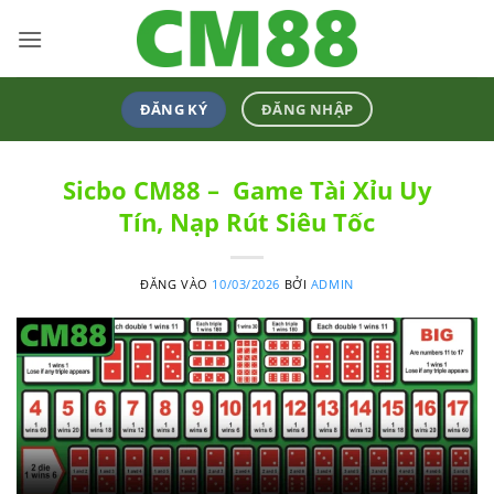
Bỏ
qua
nội
dung
ĐĂNG KÝ
ĐĂNG NHẬP
Sicbo CM88 – Game Tài Xỉu Uy
Tín, Nạp Rút Siêu Tốc
ĐĂNG VÀO
10/03/2026
BỞI
ADMIN