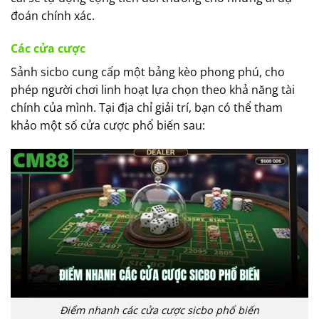
đoán chính xác.
Các cửa cược
Sảnh sicbo cung cấp một bảng kèo phong phú, cho
phép người chơi linh hoạt lựa chọn theo khả năng tài
chính của mình. Tại địa chỉ giải trí, bạn có thể tham
khảo một số cửa cược phổ biến sau:
Điểm nhanh các cửa cược sicbo phổ biến