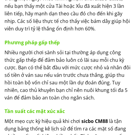
nếu bạn thấy một cửa Tài hoặc Xỉu đã xuất hiện 3 lần
liên tiếp, hãy mạnh dạn theo cầu đó cho đến khi gãy
nhịp. Các số liệu thực tế cho thấy việc bám dây giúp hội
viên duy trì tỷ lệ thắng ổn định hơn 60%.
Phương pháp gấp thếp
Nhiều người chơi sành sỏi tại thường áp dụng công
thức gấp thếp để đảm bảo luôn có lãi sau mỗi chu kỳ
cược. Bạn có thể bắt đầu với mức cược nhỏ và nhân đôi
số tiền ở ván sau nếu ván trước chưa thắng, giúp thu
hồi toàn bộ vốn chỉ sau một lần dự đoán đúng. Tuy
nhiên, cao thủ khuyên bạn chỉ nên nuôi khung tối đa 5
ván để đảm bảo an toàn cho ngân sách.
Tần suất các mặt xúc xắc
Một mẹo cực kỳ hiệu quả khi chơi
sicbo CM88
là tận
dụng bảng thống kê lịch sử để tìm ra các mặt số đang