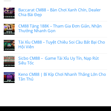
Baccarat CM88 – Bàn Chơi Xanh Chín, Dealer
Chia Bài Đẹp
Không
có
CM88 Tặng 188K – Tham Gia Đơn Giản, Nhận
bình
luận
Thưởng Nhanh Gọn
ở
Baccarat
Không
CM88
có
Tài Xỉu CM88 – Tuyệt Chiêu Soi Cầu Bất Bại Cho
–
bình
Bàn
luận
Hội Viên
Chơi
ở
Xanh
CM88
Không
Chín,
Tặng
có
Sicbo CM88 – Game Tài Xỉu Uy Tín, Nạp Rút
Dealer
188K
bình
Chia
–
luận
Siêu Tốc
Bài
Tham
ở
Đẹp
Gia
Tài
Không
Đơn
Xỉu
có
Keno CM88 | Bí Kíp Chơi Nhanh Thắng Lớn Cho
Giản,
CM88
bình
Nhận
–
luận
Tân Thủ
Thưởng
Tuyệt
ở
Nhanh
Chiêu
Sicbo
Không
Gọn
Soi
CM88
có
Cầu
–
bình
Bất
luận
Bại
Game
ở
Cho
Tài
Keno
Hội
Xỉu
CM88
Viên
Uy
|
Tín,
Bí