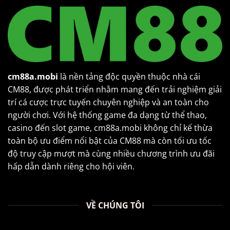
Nạp
Kíp
Rút
Chơi
Siêu
Nhanh
Tốc
Thắng
Lớn
Cho
Tân
Thủ
cm88a.mobi
là nền tảng độc quyền thuộc nhà cái
CM88, được phát triển nhằm mang đến trải nghiệm giải
trí cá cược trực tuyến chuyên nghiệp và an toàn cho
người chơi. Với hệ thống game đa dạng từ thể thao,
casino đến slot game, cm88a.mobi không chỉ kế thừa
toàn bộ ưu điểm nổi bật của CM88 mà còn tối ưu tốc
độ truy cập mượt mà cùng nhiều chương trình ưu đãi
hấp dẫn dành riêng cho hội viên.
VỀ CHÚNG TÔI