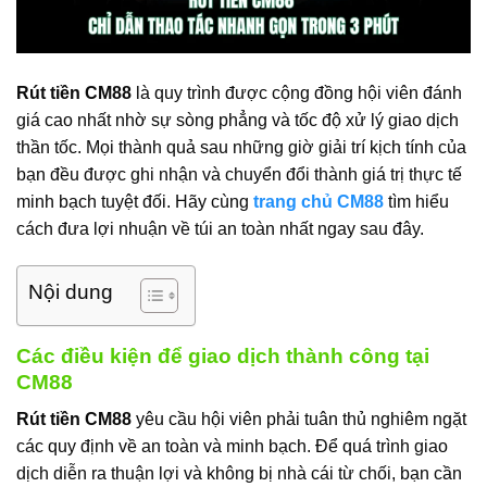
Rút tiền CM88
là quy trình được cộng đồng hội viên đánh
giá cao nhất nhờ sự sòng phẳng và tốc độ xử lý giao dịch
thần tốc. Mọi thành quả sau những giờ giải trí kịch tính của
bạn đều được ghi nhận và chuyển đổi thành giá trị thực tế
minh bạch tuyệt đối. Hãy cùng
trang chủ CM88
tìm hiểu
cách đưa lợi nhuận về túi an toàn nhất ngay sau đây.
Nội dung
Các điều kiện để giao dịch thành công tại
CM88
Rút tiền CM88
yêu cầu hội viên phải tuân thủ nghiêm ngặt
các quy định về an toàn và minh bạch. Để quá trình giao
dịch diễn ra thuận lợi và không bị nhà cái từ chối, bạn cần