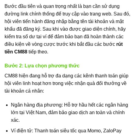
Bước đầu tiên và quan trọng nhất là bạn cần sử dụng
đường link chính thống để truy cập vào trang web. Sau đó,
hội viên tiến hành đăng nhập bằng tên tài khoản và mật
khẩu đã đăng ký. Sau khi vào được giao diện chính, hãy
kiểm tra số dư tại ví để đảm bảo bạn đã hoàn thành các
điều kiện về vòng cược trước khi bắt đầu các bước
rút
tiền CM88
tiếp theo.
Bước 2: ​​Lựa chọn phương thức
CM88 hiện đang hỗ trợ đa dạng các kênh thanh toán giúp
hội viên linh hoạt hơn trong việc nhận quà đổi thưởng về
tài khoản cá nhân:
Ngân hàng địa phương: Hỗ trợ hầu hết các ngân hàng
lớn tại Việt Nam, đảm bảo giao dịch an toàn và chính
xác.
Ví điện tử: Thanh toán siêu tốc qua Momo, ZaloPay