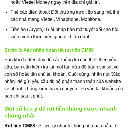
hoặc Viettel Money ngay trên địa chỉ giải trí.
Thẻ cào điện thoại: Đổi thưởng trực tiếp sang mã thẻ
các nhà mạng Viettel, Vinaphone, Mobifone.
Tiền ảo (Crypto): Giải pháp bảo mật tuyệt đối cho hội
viên muốn thực hiện giao dịch ẩn danh.
Bước 3: Xác nhận hoàn tất rút tiền CM88
Sau khi đã điền đầy đủ các thông tin cần thiết theo yêu
cầu, bạn cần kiểm tra lại một lần nữa để tránh sai sót về
con số hoặc tên chủ tài khoản. Cuối cùng, nhấn nút “Xác
nhận” để gửi yêu cầu đi; bộ phận thanh toán của website
sẽ nhanh chóng kiểm tra và chuyển tiền vào tài khoản của
bạn chỉ sau ít phút.
Một số lưu ý để rút tiền thắng cược nhanh
chóng nhất
Rút tiền CM88
sẽ cực kỳ nhanh chóng nếu bạn nắm rõ