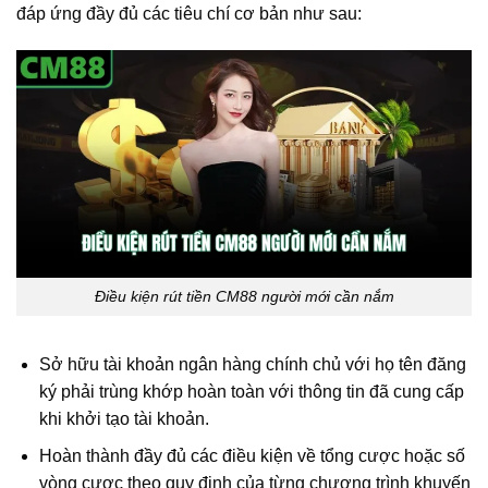
đáp ứng đầy đủ các tiêu chí cơ bản như sau:
Điều kiện rút tiền CM88 người mới cần nắm
Sở hữu tài khoản ngân hàng chính chủ với họ tên đăng
ký phải trùng khớp hoàn toàn với thông tin đã cung cấp
khi khởi tạo tài khoản.
Hoàn thành đầy đủ các điều kiện về tổng cược hoặc số
vòng cược theo quy định của từng chương trình khuyến