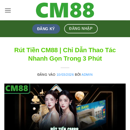
Bỏ
qua
nội
dung
ĐĂNG NHẬP
ĐĂNG KÝ
Rút Tiền CM88 | Chỉ Dẫn Thao Tác
Nhanh Gọn Trong 3 Phút
ĐĂNG VÀO
10/03/2026
BỞI
ADMIN